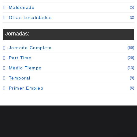
Maldonado
(5)
Otras Localidades
(2)
Jornadas:
Jornada Completa
(50)
Part Time
(20)
Medio Tiempo
(13)
Temporal
(9)
Primer Empleo
(6)