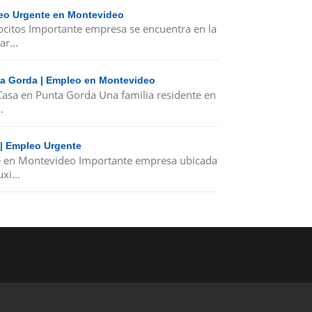
leo Urgente en Montevideo
ocitos Importante empresa se encuentra en la
r...
nta Gorda | Empleo en Montevideo
 Casa en Punta Gorda Una familia residente en
.
 | Empleo Urgente
e en Montevideo Importante empresa ubicada
xi...