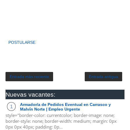
POSTULARSE
Entrada más reciente
Entrada antigua
Nuevas vacantes:
Armador/a de Pedidos Eventual en Carrasco y
Malvín Norte | Empleo Urgente
style="border-color: currentcolor; border-image: none;
border-style: none; border-width: medium; margin: 0px
0px 0px 40px; padding: 0p...