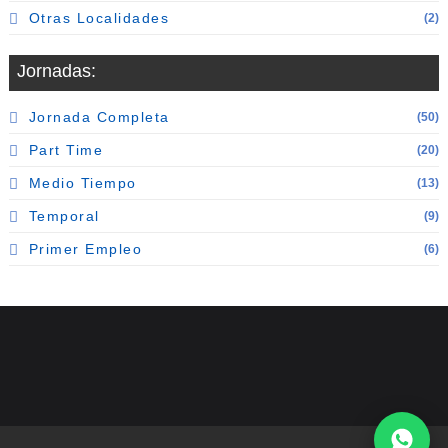
Otras Localidades
(2)
Jornadas:
Jornada Completa
(50)
Part Time
(20)
Medio Tiempo
(13)
Temporal
(9)
Primer Empleo
(6)