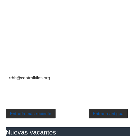
rrhh@controlkilos.org
Entrada más reciente
Entrada antigua
Nuevas vacantes: