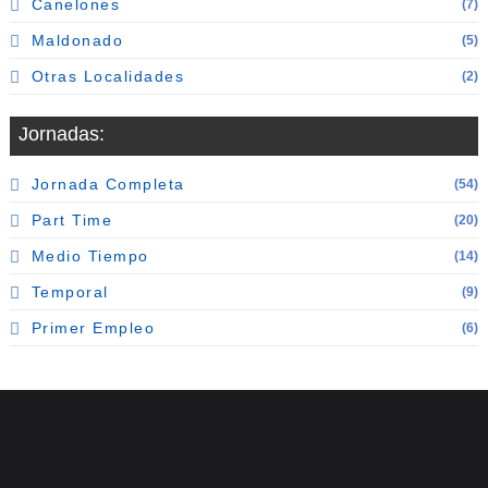
Canelones
(7)
Maldonado
(5)
Otras Localidades
(2)
Jornadas:
Jornada Completa
(54)
Part Time
(20)
Medio Tiempo
(14)
Temporal
(9)
Primer Empleo
(6)