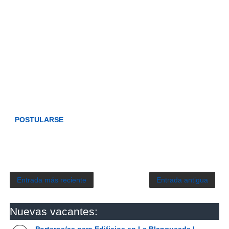
POSTULARSE
Entrada más reciente
Entrada antigua
Nuevas vacantes:
Porteros/as para Edificios en La Blanqueada |