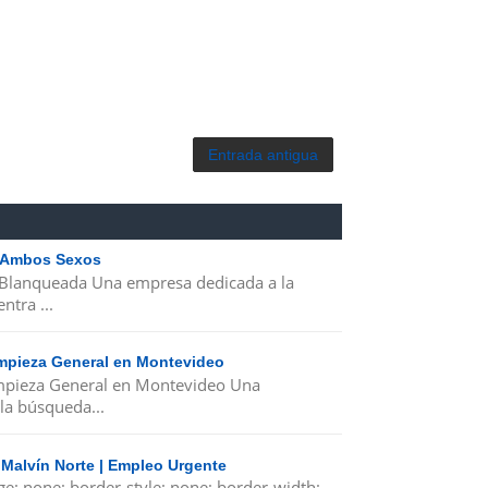
Entrada antigua
| Ambos Sexos
 Blanqueada Una empresa dedicada a la
ntra ...
Limpieza General en Montevideo
Limpieza General en Montevideo Una
la búsqueda...
 Malvín Norte | Empleo Urgente
ge: none; border-style: none; border-width: