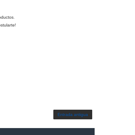
oductos.
stularte!
Entrada antigua