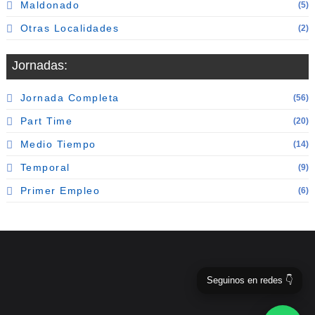
Maldonado
(5)
Otras Localidades
(2)
Jornadas:
Jornada Completa
(56)
Part Time
(20)
Medio Tiempo
(14)
Temporal
(9)
Primer Empleo
(6)
Seguinos en redes 👇