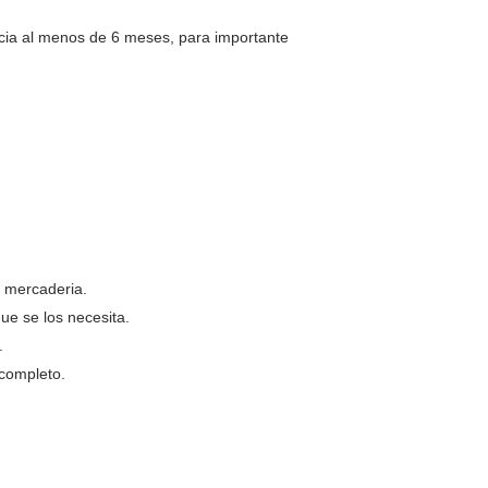
cia al menos de 6 meses, para importante
e mercaderia.
que se los necesita.
a.
 completo.