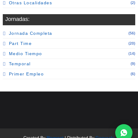
Otras Localidades
(2)
Jornadas:
Jornada Completa
(56)
Part Time
(20)
Medio Tiempo
(14)
Temporal
(9)
Primer Empleo
(6)
Seguinos en redes 👇
Created By
Blogspot
| Distributed By
Gooyaabi