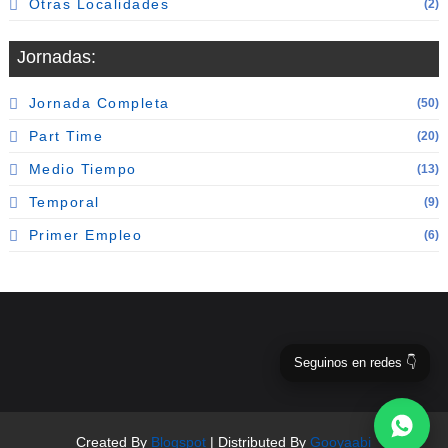
Otras Localidades
(2)
Jornadas:
Jornada Completa
(50)
Part Time
(20)
Medio Tiempo
(13)
Temporal
(9)
Primer Empleo
(6)
Seguinos en redes 👇
Created By
Blogspot
| Distributed By
Gooyaabi