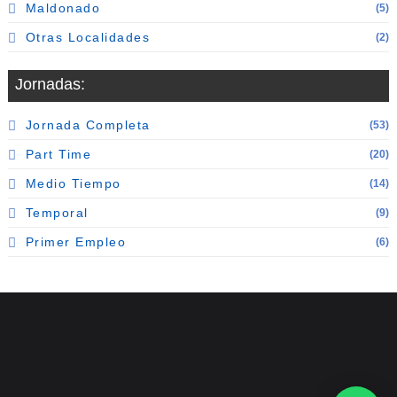
Maldonado
(5)
Otras Localidades
(2)
Jornadas:
Jornada Completa
(53)
Part Time
(20)
Medio Tiempo
(14)
Temporal
(9)
Primer Empleo
(6)