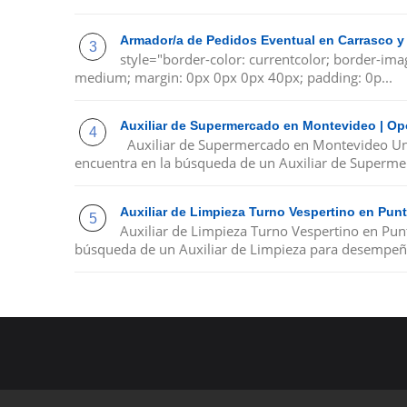
Armador/a de Pedidos Eventual en Carrasco y
style="border-color: currentcolor; border-ima
medium; margin: 0px 0px 0px 40px; padding: 0p...
Auxiliar de Supermercado en Montevideo | Op
Auxiliar de Supermercado en Montevideo Un
encuentra en la búsqueda de un Auxiliar de Supermer
Auxiliar de Limpieza Turno Vespertino en Pu
Auxiliar de Limpieza Turno Vespertino en Pu
búsqueda de un Auxiliar de Limpieza para desempeña