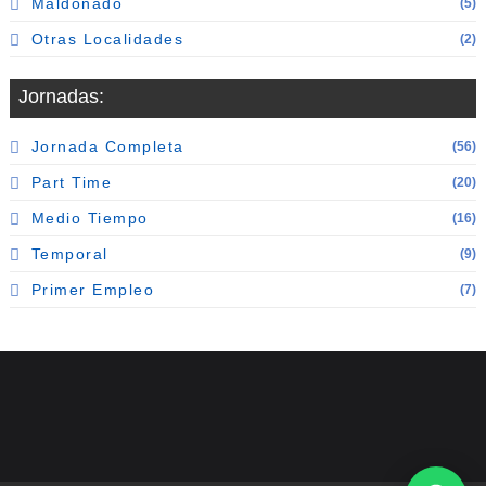
Maldonado
(5)
Otras Localidades
(2)
Jornadas:
Jornada Completa
(56)
Part Time
(20)
Medio Tiempo
(16)
Temporal
(9)
Primer Empleo
(7)
Seguinos en redes 👇