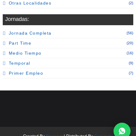
Otras Localidades
(2)
Jornadas:
Jornada Completa
(56)
Part Time
(20)
Medio Tiempo
(16)
Temporal
(9)
Primer Empleo
(7)
Seguinos en redes 👇
Created By
Blogspot
| Distributed By
Gooyaabi