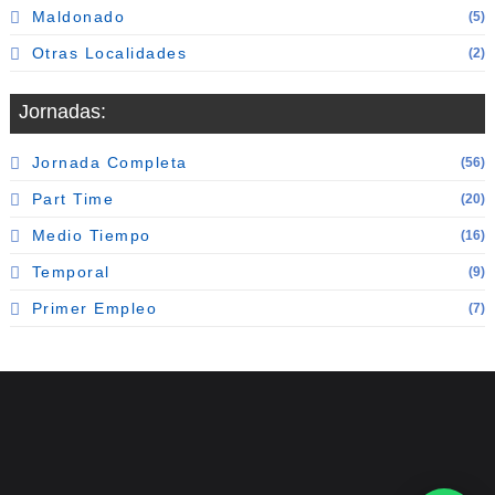
Maldonado
(5)
Otras Localidades
(2)
Jornadas:
Jornada Completa
(56)
Part Time
(20)
Medio Tiempo
(16)
Temporal
(9)
Primer Empleo
(7)